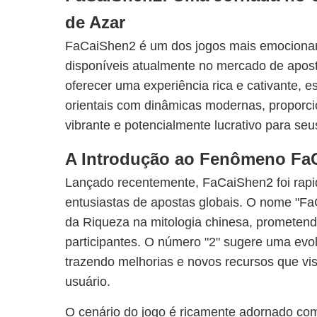
de Azar
FaCaiShen2 é um dos jogos mais emocionan
disponíveis atualmente no mercado de apos
oferecer uma experiência rica e cativante, 
orientais com dinâmicas modernas, proporc
vibrante e potencialmente lucrativo para seu
A Introdução ao Fenômeno Fa
Lançado recentemente, FaCaiShen2 foi rap
entusiastas de apostas globais. O nome "Fa
da Riqueza na mitologia chinesa, prometendo
participantes. O número "2" sugere uma evol
trazendo melhorias e novos recursos que vi
usuário.
O cenário do jogo é ricamente adornado com