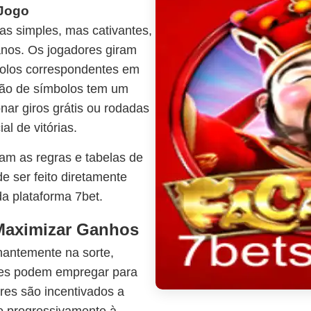
 Jogo
s simples, mas cativantes,
anos. Os jogadores giram
bolos correspondentes em
ção de símbolos tem um
onar giros grátis ou rodadas
l de vitórias.
m as regras e tabelas de
e ser feito diretamente
da plataforma 7bet.
 Maximizar Ganhos
antemente na sorte,
res podem empregar para
es são incentivados a