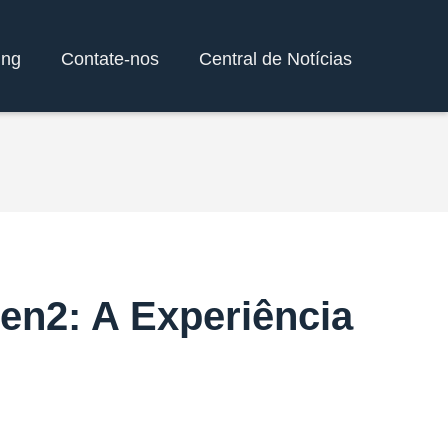
ing
Contate-nos
Central de Notícias
en2: A Experiência