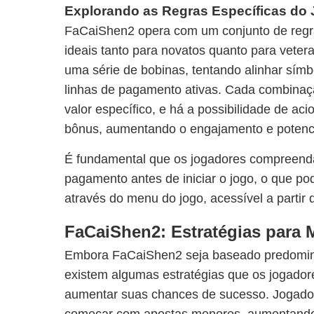
Explorando as Regras Específicas do
FaCaiShen2 opera com um conjunto de regra
ideais tanto para novatos quanto para veter
uma série de bobinas, tentando alinhar sím
linhas de pagamento ativas. Cada combina
valor específico, e há a possibilidade de aci
bônus, aumentando o engajamento e potencia
É fundamental que os jogadores compreenda
pagamento antes de iniciar o jogo, o que pod
através do menu do jogo, acessível a partir 
FaCaiShen2: Estratégias para
Embora FaCaiShen2 seja baseado predomin
existem algumas estratégias que os jogado
aumentar suas chances de sucesso. Jogador