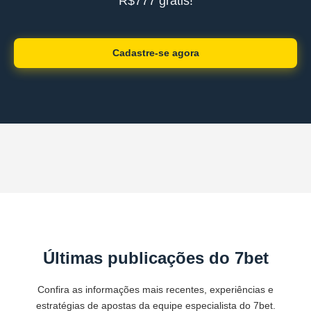
R$777 grátis!
Cadastre-se agora
Últimas publicações do 7bet
Confira as informações mais recentes, experiências e
estratégias de apostas da equipe especialista do 7bet.