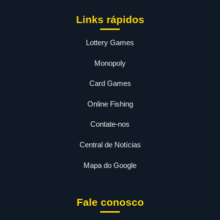
Links rápidos
Lottery Games
Monopoly
Card Games
Online Fishing
Contate-nos
Central de Notícias
Mapa do Google
Fale conosco