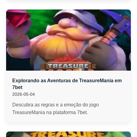
Explorando as Aventuras de TreasureMania em
7bet
2026-05-04
Descubra as regras e a emoção do jogo
TreasureMania na plataforma 7bet.