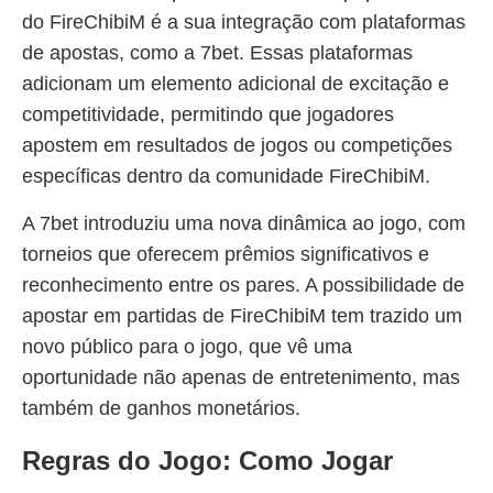
do FireChibiM é a sua integração com plataformas
de apostas, como a 7bet. Essas plataformas
adicionam um elemento adicional de excitação e
competitividade, permitindo que jogadores
apostem em resultados de jogos ou competições
específicas dentro da comunidade FireChibiM.
A 7bet introduziu uma nova dinâmica ao jogo, com
torneios que oferecem prêmios significativos e
reconhecimento entre os pares. A possibilidade de
apostar em partidas de FireChibiM tem trazido um
novo público para o jogo, que vê uma
oportunidade não apenas de entretenimento, mas
também de ganhos monetários.
Regras do Jogo: Como Jogar