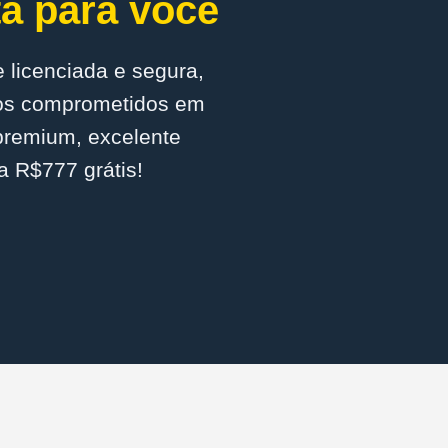
ta para você
 licenciada e segura,
mos comprometidos em
 premium, excelente
a R$777 grátis!