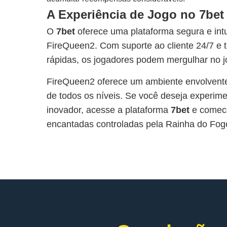
A Experiência de Jogo no 7bet
O
7bet
oferece uma plataforma segura e intu
FireQueen2. Com suporte ao cliente 24/7 e 
rápidas, os jogadores podem mergulhar no j
FireQueen2 oferece um ambiente envolvente
de todos os níveis. Se você deseja experim
inovador, acesse a plataforma
7bet
e comece
encantadas controladas pela Rainha do Fog