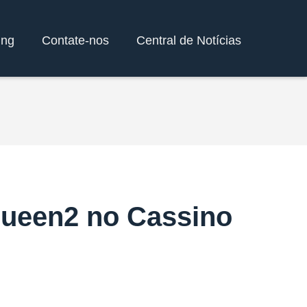
ing
Contate-nos
Central de Notícias
ueen2 no Cassino