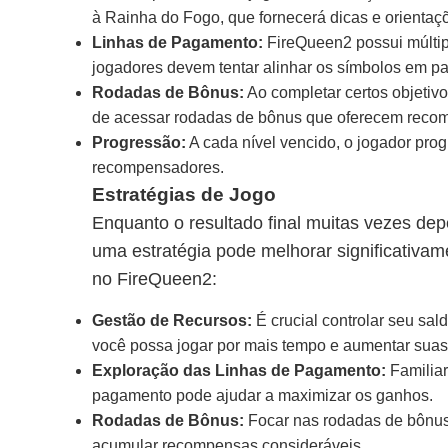
à Rainha do Fogo, que fornecerá dicas e orientaç
Linhas de Pagamento:
FireQueen2 possui múltip
jogadores devem tentar alinhar os símbolos em pa
Rodadas de Bônus:
Ao completar certos objetivo
de acessar rodadas de bônus que oferecem recom
Progressão:
A cada nível vencido, o jogador progr
recompensadores.
Estratégias de Jogo
Enquanto o resultado final muitas vezes dep
uma estratégia pode melhorar significativa
no FireQueen2:
Gestão de Recursos:
É crucial controlar seu sald
você possa jogar por mais tempo e aumentar suas
Exploração das Linhas de Pagamento:
Familiar
pagamento pode ajudar a maximizar os ganhos.
Rodadas de Bônus:
Focar nas rodadas de bônus
acumular recompensas consideráveis.