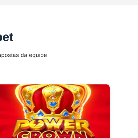
bet
 apostas da equipe