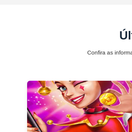
Úl
Confira as inform