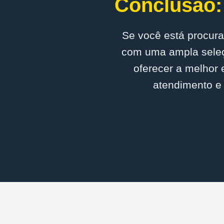
Conclusão: 
Se você está procura
com uma ampla seleç
oferecer a melhor 
atendimento e 