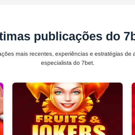
timas publicações do 7
ações mais recentes, experiências e estratégias de
especialista do 7bet.