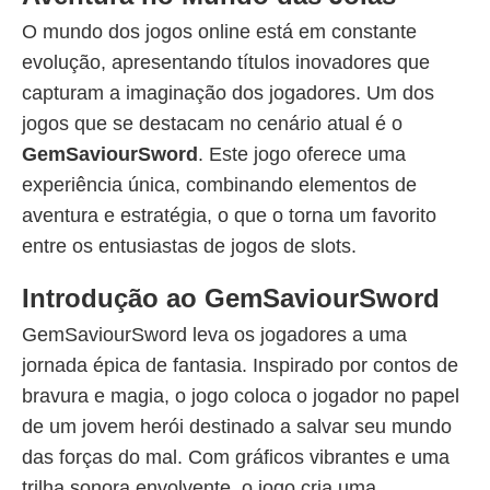
O mundo dos jogos online está em constante
evolução, apresentando títulos inovadores que
capturam a imaginação dos jogadores. Um dos
jogos que se destacam no cenário atual é o
GemSaviourSword
. Este jogo oferece uma
experiência única, combinando elementos de
aventura e estratégia, o que o torna um favorito
entre os entusiastas de jogos de slots.
Introdução ao GemSaviourSword
GemSaviourSword leva os jogadores a uma
jornada épica de fantasia. Inspirado por contos de
bravura e magia, o jogo coloca o jogador no papel
de um jovem herói destinado a salvar seu mundo
das forças do mal. Com gráficos vibrantes e uma
trilha sonora envolvente, o jogo cria uma