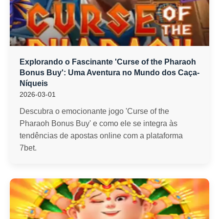
Explorando o Fascinante 'Curse of the Pharaoh
Bonus Buy': Uma Aventura no Mundo dos Caça-
Níqueis
2026-03-01
Descubra o emocionante jogo 'Curse of the
Pharaoh Bonus Buy' e como ele se integra às
tendências de apostas online com a plataforma
7bet.