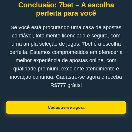
Conclusão: 7bet – A escolha
perfeita para você
Se você está procurando uma casa de apostas
confiável, totalmente licenciada e segura, com
uma ampla seleção de jogos, 7bet é a escolha
perfeita. Estamos comprometidos em oferecer a
melhor experiência de apostas online, com
qualidade premium, excelente atendimento e
inovação contínua. Cadastre-se agora e receba
R$777 grátis!
Cadastre-se agora