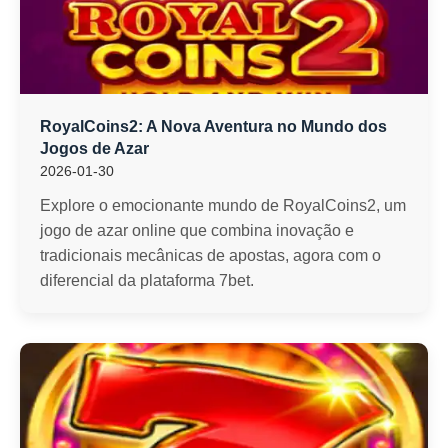
RoyalCoins2: A Nova Aventura no Mundo dos
Jogos de Azar
2026-01-30
Explore o emocionante mundo de RoyalCoins2, um
jogo de azar online que combina inovação e
tradicionais mecânicas de apostas, agora com o
diferencial da plataforma 7bet.