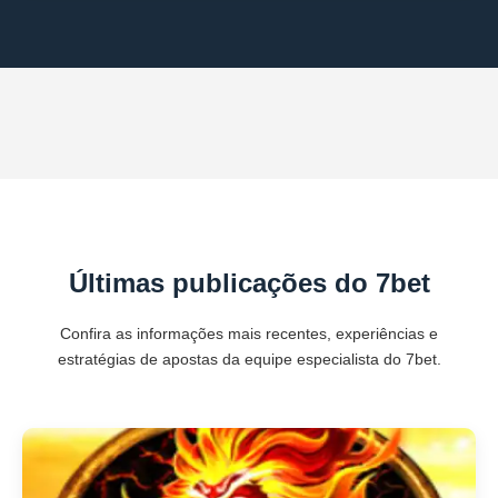
Últimas publicações do 7bet
Confira as informações mais recentes, experiências e
estratégias de apostas da equipe especialista do 7bet.