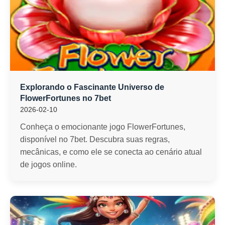
Explorando o Fascinante Universo de
FlowerFortunes no 7bet
2026-02-10
Conheça o emocionante jogo FlowerFortunes,
disponível no 7bet. Descubra suas regras,
mecânicas, e como ele se conecta ao cenário atual
de jogos online.