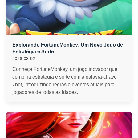
Explorando FortuneMonkey: Um Novo Jogo de
Estratégia e Sorte
2026-03-02
Conheça FortuneMonkey, um jogo inovador que
combina estratégia e sorte com a palavra-chave
7bet, introduzindo regras e eventos atuais para
jogadores de todas as idades.