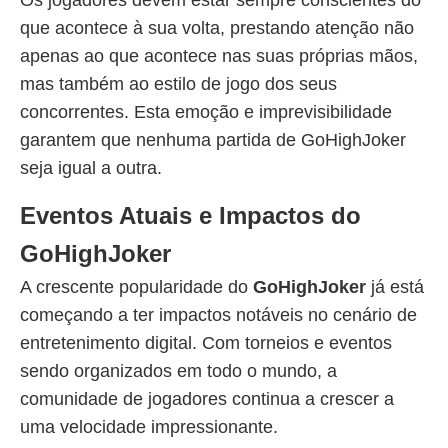
Os jogadores devem estar sempre conscientes do
que acontece à sua volta, prestando atenção não
apenas ao que acontece nas suas próprias mãos,
mas também ao estilo de jogo dos seus
concorrentes. Esta emoção e imprevisibilidade
garantem que nenhuma partida de GoHighJoker
seja igual a outra.
Eventos Atuais e Impactos do
GoHighJoker
A crescente popularidade do
GoHighJoker
já está
começando a ter impactos notáveis no cenário de
entretenimento digital. Com torneios e eventos
sendo organizados em todo o mundo, a
comunidade de jogadores continua a crescer a
uma velocidade impressionante.