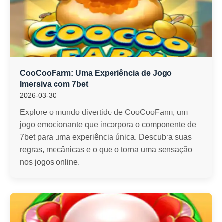
CooCooFarm: Uma Experiência de Jogo
Imersiva com 7bet
2026-03-30
Explore o mundo divertido de CooCooFarm, um
jogo emocionante que incorpora o componente de
7bet para uma experiência única. Descubra suas
regras, mecânicas e o que o torna uma sensação
nos jogos online.