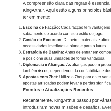
A compreensão clara das regras é essencial
KingArthur. Aqui estão alguns princípios bá
ter em mente:
Escolha de Facção:
Cada facção tem vantagens 
sabiamente de acordo com seu estilo de jogo.
Gestão de Recursos:
Dinheiro, materiais e alimen
necessidades imediatas e planeje para o futuro.
Estratégia de Batalha:
Antes de entrar em combat
e posicione suas unidades de forma vantajosa.
Diplomacia e Alianças:
As alianças podem propo
também riscos, dependendo da confiabilidade dos
Apostas com 7bet:
Utilize o 7bet para obter va
apostas arriscadas podem levar a perdas significa
Eventos e Atualizações Recentes
Recentemente, KingArthur passou por várias
introduziram novas missões e desafios. Eve