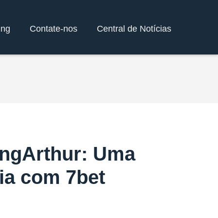
ing
Contate-nos
Central de Notícias
ingArthur: Uma
ia com 7bet