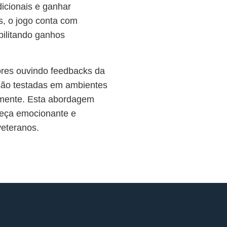
dicionais e ganhar
s, o jogo conta com
bilitando ganhos
ores ouvindo feedbacks da
são testadas em ambientes
lmente. Esta abordagem
neça emocionante e
veteranos.