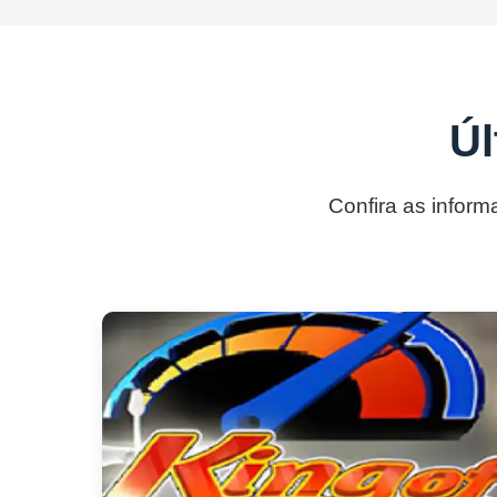
Úl
Confira as inform