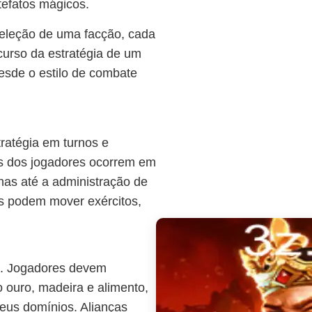
tefatos mágicos.
eleção de uma facção, cada
urso da estratégia de um
desde o estilo de combate
atégia em turnos e
s dos jogadores ocorrem em
has até a administração de
es podem mover exércitos,
l. Jogadores devem
o ouro, madeira e alimento,
eus domínios. Alianças