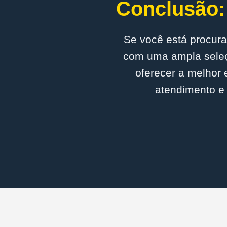
Conclusão: 
Se você está procura
com uma ampla seleç
oferecer a melhor 
atendimento e 