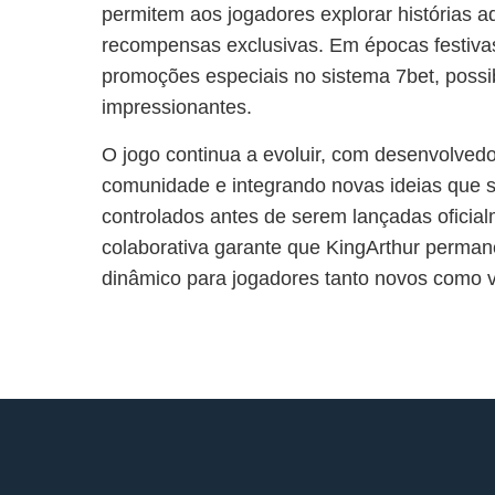
permitem aos jogadores explorar histórias a
recompensas exclusivas. Em épocas festiva
promoções especiais no sistema 7bet, possi
impressionantes.
O jogo continua a evoluir, com desenvolved
comunidade e integrando novas ideias que 
controlados antes de serem lançadas oficia
colaborativa garante que KingArthur perma
dinâmico para jogadores tanto novos como 