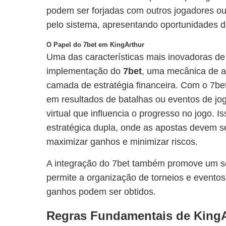
podem ser forjadas com outros jogadores o
pelo sistema, apresentando oportunidades d
O Papel do 7bet em KingArthur
Uma das características mais inovadoras de
implementação do
7bet
, uma mecânica de a
camada de estratégia financeira. Com o 7be
em resultados de batalhas ou eventos de j
virtual que influencia o progresso no jogo. I
estratégica dupla, onde as apostas devem s
maximizar ganhos e minimizar riscos.
A integração do 7bet também promove um s
permite a organização de torneios e evento
ganhos podem ser obtidos.
Regras Fundamentais de KingA