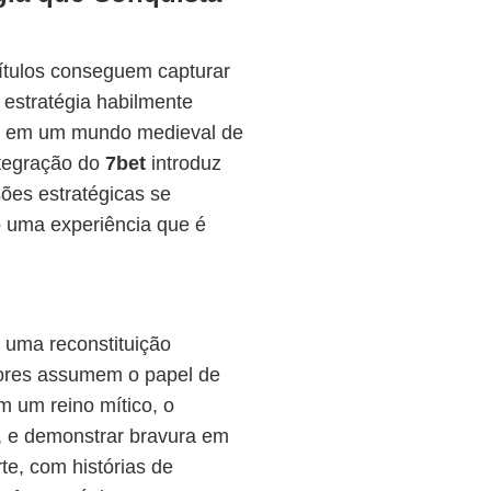
ítulos conseguem capturar
 estratégia habilmente
ar em um mundo medieval de
ntegração do
7bet
introduz
ões estratégicas se
o uma experiência que é
 uma reconstituição
dores assumem o papel de
m um reino mítico, o
ças, e demonstrar bravura em
te, com histórias de