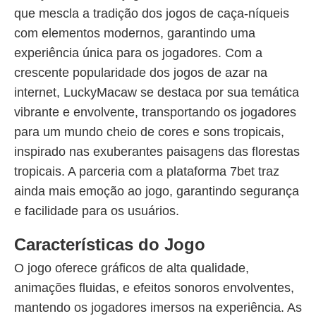
que mescla a tradição dos jogos de caça-níqueis
com elementos modernos, garantindo uma
experiência única para os jogadores. Com a
crescente popularidade dos jogos de azar na
internet, LuckyMacaw se destaca por sua temática
vibrante e envolvente, transportando os jogadores
para um mundo cheio de cores e sons tropicais,
inspirado nas exuberantes paisagens das florestas
tropicais. A parceria com a plataforma 7bet traz
ainda mais emoção ao jogo, garantindo segurança
e facilidade para os usuários.
Características do Jogo
O jogo oferece gráficos de alta qualidade,
animações fluidas, e efeitos sonoros envolventes,
mantendo os jogadores imersos na experiência. As