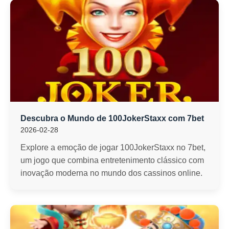
Descubra o Mundo de 100JokerStaxx com 7bet
2026-02-28
Explore a emoção de jogar 100JokerStaxx no 7bet,
um jogo que combina entretenimento clássico com
inovação moderna no mundo dos cassinos online.