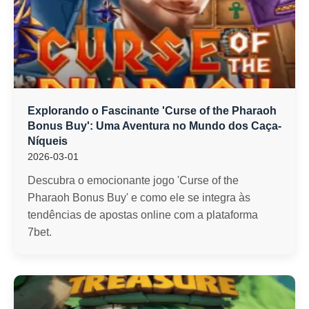
Explorando o Fascinante 'Curse of the Pharaoh
Bonus Buy': Uma Aventura no Mundo dos Caça-
Níqueis
2026-03-01
Descubra o emocionante jogo 'Curse of the
Pharaoh Bonus Buy' e como ele se integra às
tendências de apostas online com a plataforma
7bet.