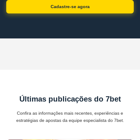
Cadastre-se agora
Últimas publicações do 7bet
Confira as informações mais recentes, experiências e
estratégias de apostas da equipe especialista do 7bet.