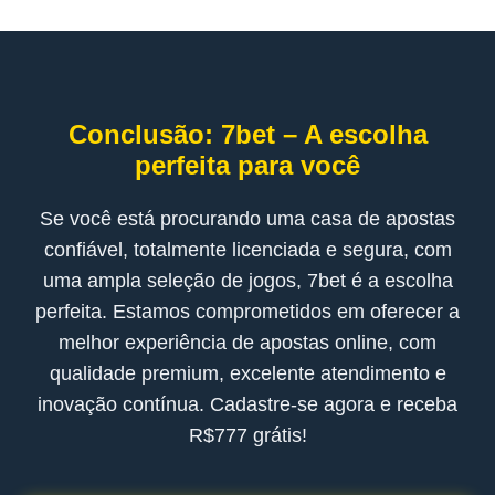
Conclusão: 7bet – A escolha
perfeita para você
Se você está procurando uma casa de apostas
confiável, totalmente licenciada e segura, com
uma ampla seleção de jogos, 7bet é a escolha
perfeita. Estamos comprometidos em oferecer a
melhor experiência de apostas online, com
qualidade premium, excelente atendimento e
inovação contínua. Cadastre-se agora e receba
R$777 grátis!