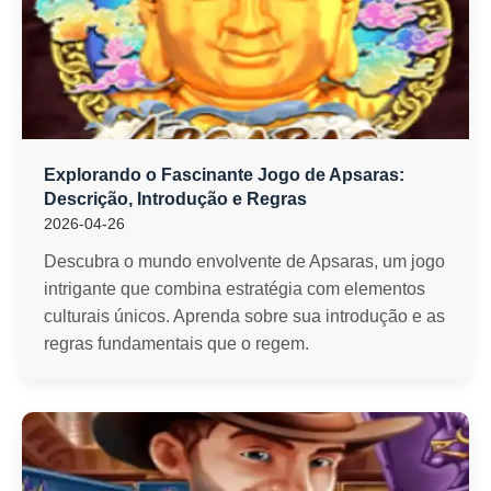
Explorando o Fascinante Jogo de Apsaras:
Descrição, Introdução e Regras
2026-04-26
Descubra o mundo envolvente de Apsaras, um jogo
intrigante que combina estratégia com elementos
culturais únicos. Aprenda sobre sua introdução e as
regras fundamentais que o regem.