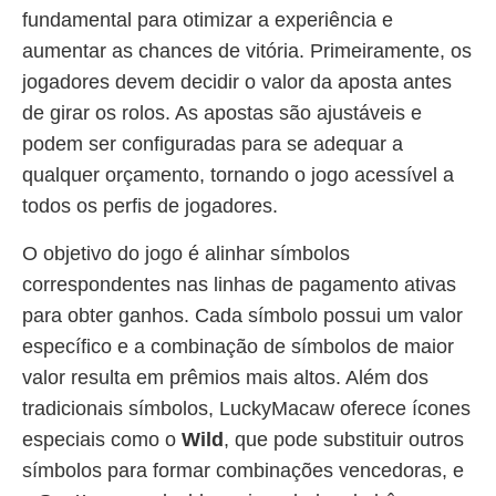
fundamental para otimizar a experiência e
aumentar as chances de vitória. Primeiramente, os
jogadores devem decidir o valor da aposta antes
de girar os rolos. As apostas são ajustáveis e
podem ser configuradas para se adequar a
qualquer orçamento, tornando o jogo acessível a
todos os perfis de jogadores.
O objetivo do jogo é alinhar símbolos
correspondentes nas linhas de pagamento ativas
para obter ganhos. Cada símbolo possui um valor
específico e a combinação de símbolos de maior
valor resulta em prêmios mais altos. Além dos
tradicionais símbolos, LuckyMacaw oferece ícones
especiais como o
Wild
, que pode substituir outros
símbolos para formar combinações vencedoras, e