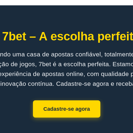
7bet – A escolha perfei
ndo uma casa de apostas confiável, totalmente
ão de jogos, 7bet é a escolha perfeita. Esta
experiência de apostas online, com qualidade
inovação contínua. Cadastre-se agora e receb
Cadastre-se agora