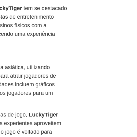
ckyTiger
tem se destacado
tas de entretenimento
sinos físicos com a
ecendo uma experiência
 asiática, utilizando
para atrair jogadores de
dades incluem gráficos
 os jogadores para um
cas de jogo,
LuckyTiger
es experientes aproveitem
o jogo é voltado para