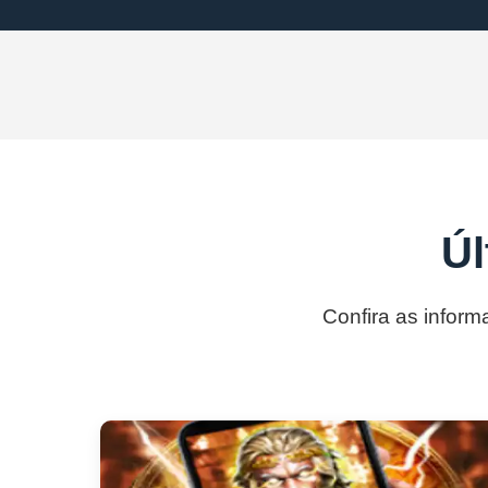
Úl
Confira as inform