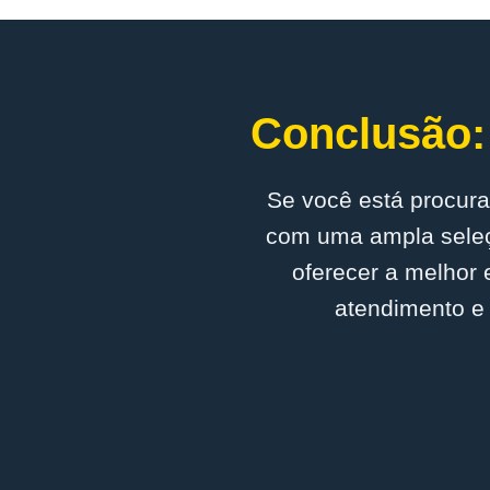
Conclusão: 
Se você está procura
com uma ampla seleç
oferecer a melhor 
atendimento e 