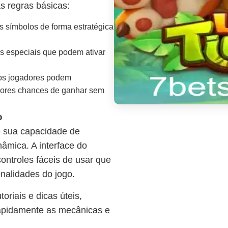
s regras básicas:
os símbolos de forma estratégica
s especiais que podem ativar
 os jogadores podem
iores chances de ganhar sem
o
 sua capacidade de
nâmica. A interface do
 controles fáceis de usar que
onalidades do jogo.
oriais e dicas úteis,
apidamente as mecânicas e