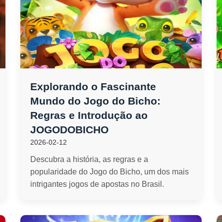
Explorando o Fascinante
Mundo do Jogo do Bicho:
Regras e Introdução ao
JOGODOBICHO
2026-02-12
Descubra a história, as regras e a
popularidade do Jogo do Bicho, um dos mais
intrigantes jogos de apostas no Brasil.