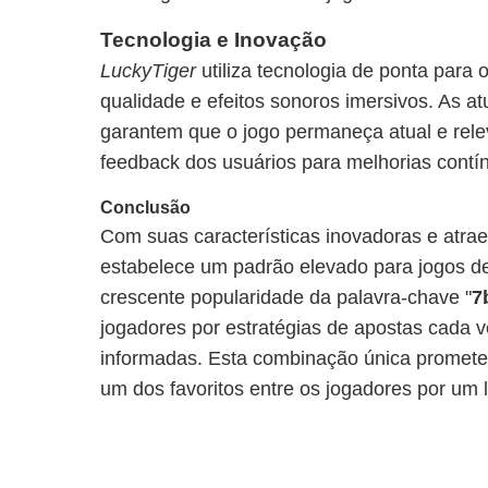
Tecnologia e Inovação
LuckyTiger
utiliza tecnologia de ponta para o
qualidade e efeitos sonoros imersivos. As a
garantem que o jogo permaneça atual e rele
feedback dos usuários para melhorias contí
Conclusão
Com suas características inovadoras e atra
estabelece um padrão elevado para jogos de
crescente popularidade da palavra-chave "
7
jogadores por estratégias de apostas cada v
informadas. Esta combinação única promet
um dos favoritos entre os jogadores por um