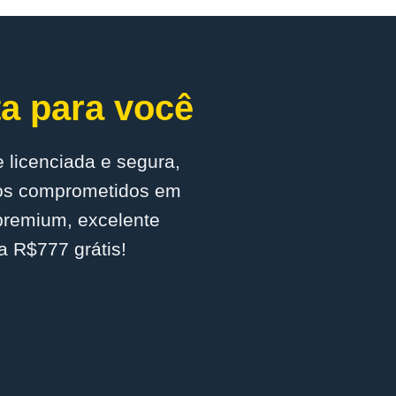
ta para você
 licenciada e segura,
mos comprometidos em
 premium, excelente
a R$777 grátis!