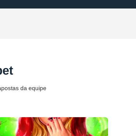
bet
 apostas da equipe