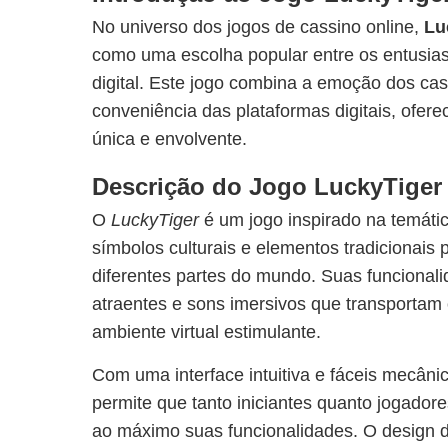
No universo dos jogos de cassino online,
Lu
como uma escolha popular entre os entusias
digital. Este jogo combina a emoção dos cas
conveniência das plataformas digitais, ofer
única e envolvente.
Descrição do Jogo LuckyTiger
O
LuckyTiger
é um jogo inspirado na temática
símbolos culturais e elementos tradicionais 
diferentes partes do mundo. Suas funcionali
atraentes e sons imersivos que transportam
ambiente virtual estimulante.
Com uma interface intuitiva e fáceis mecâni
permite que tanto iniciantes quanto jogador
ao máximo suas funcionalidades. O design d