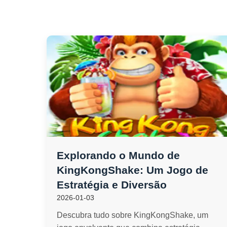
Explorando o Mundo de
KingKongShake: Um Jogo de
Estratégia e Diversão
2026-01-03
Descubra tudo sobre KingKongShake, um