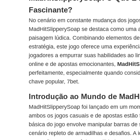
Fascinante?
No cenário em constante mudança dos jogos
MadHitSlipperySoap se destaca como uma 
paisagem lúdica. Combinando elementos de h
estratégia, este jogo oferece uma experiênci
jogadores a empurrar suas habilidades ao li
online e de apostas emocionantes,
MadHitS
perfeitamente, especialmente quando consid
chave popular, 7bet.
Introdução ao Mundo de MadH
MadHitSlipperySoap foi lançado em um mom
ambos os jogos casuais e de apostas estão 
básica do jogo envolve manipular barras d
cenário repleto de armadilhas e desafios. A 