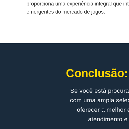
proporciona uma experiência integral que in
emergentes do mercado de jogos.
Conclusão: 
Se você está procura
com uma ampla seleç
oferecer a melhor 
atendimento e 