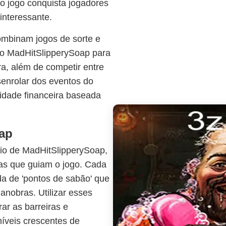
 o jogo conquista jogadores
interessante.
mbinam jogos de sorte e
o ao MadHitSlipperySoap para
a, além de competir entre
senrolar dos eventos do
idade financeira baseada
ap
io de MadHitSlipperySoap,
as que guiam o jogo. Cada
a de 'pontos de sabão' que
anobras. Utilizar esses
ar as barreiras e
íveis crescentes de