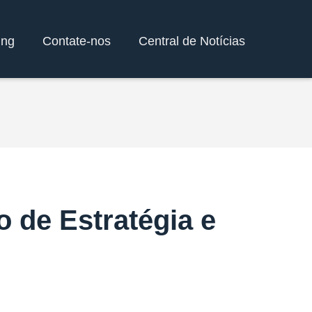
ing
Contate-nos
Central de Notícias
 de Estratégia e