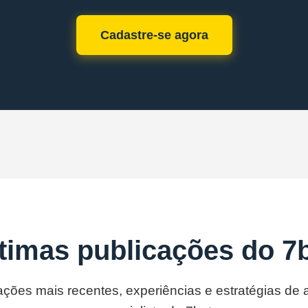
Cadastre-se agora
timas publicações do 7
ações mais recentes, experiências e estratégias de