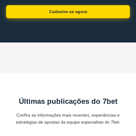
Cadastre-se agora
Últimas publicações do 7bet
Confira as informações mais recentes, experiências e
estratégias de apostas da equipe especialista do 7bet.