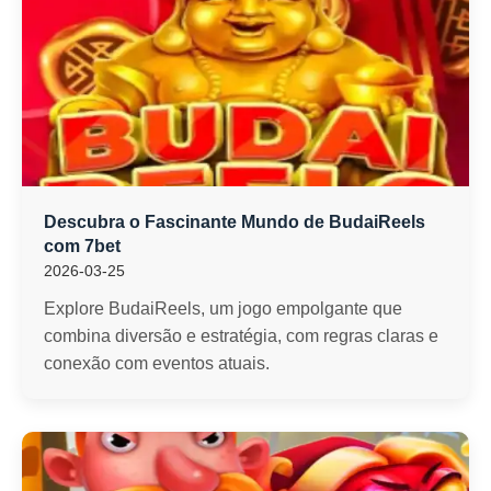
Descubra o Fascinante Mundo de BudaiReels
com 7bet
2026-03-25
Explore BudaiReels, um jogo empolgante que
combina diversão e estratégia, com regras claras e
conexão com eventos atuais.