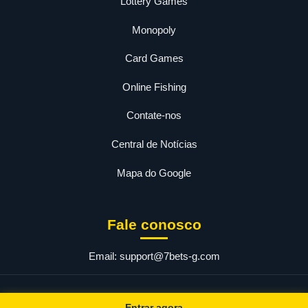
Lottery Games
Monopoly
Card Games
Online Fishing
Contate-nos
Central de Notícias
Mapa do Google
Fale conosco
Email:
support@7bets-g.com
© 2026 7bet. Todos os direitos reservados.
Entrar agora