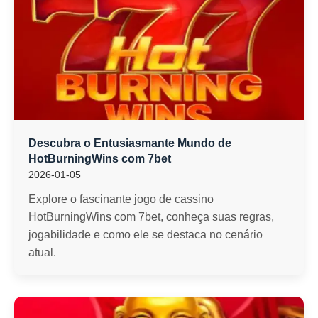
Descubra o Entusiasmante Mundo de
HotBurningWins com 7bet
2026-01-05
Explore o fascinante jogo de cassino
HotBurningWins com 7bet, conheça suas regras,
jogabilidade e como ele se destaca no cenário
atual.