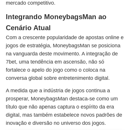
mercado competitivo.
Integrando MoneybagsMan ao
Cenário Atual
Com a crescente popularidade de apostas online e
jogos de estratégia, MoneybagsMan se posiciona
na vanguarda deste movimento. A integração de
7bet, uma tendência em ascensão, não só
fortalece o apelo do jogo como o coloca na
conversa global sobre entretenimento digital.
A medida que a indústria de jogos continua a
prosperar, MoneybagsMan destaca-se como um
título que não apenas captura o espírito da era
digital, mas também estabelece novos padrões de
inovação e diversão no universo dos jogos.