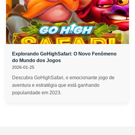
Explorando GoHighSafari: O Novo Fenômeno
do Mundo dos Jogos
2026-01-25
Descubra GoHighSafari, o emocionante jogo de
aventura e estratégia que está ganhando
popularidade em 2023.