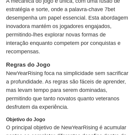
A mecânica do jogo é única, com uma fusão de
estratégia e sorte, onde a palavra-chave 7bet
desempenha um papel essencial. Esta abordagem
inovadora mantém os jogadores engajados,
permitindo-lhes explorar novas formas de
interação enquanto competem por conquistas e
recompensas.
Regras do Jogo
NewYearRising foca na simplicidade sem sacrificar
a profundidade. As regras são fáceis de aprender,
mas levam tempo para serem dominadas,
permitindo que tanto novatos quanto veteranos
desfrutem da experiência.
Objetivo do Jogo
O principal objetivo de NewYearRising é acumular