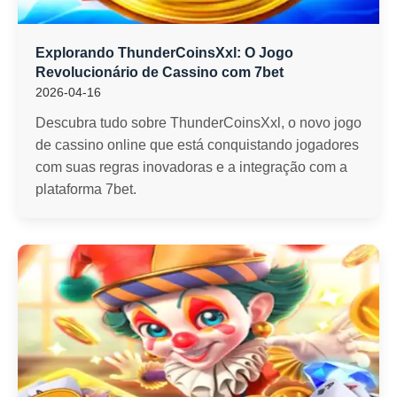
Explorando ThunderCoinsXxl: O Jogo
Revolucionário de Cassino com 7bet
2026-04-16
Descubra tudo sobre ThunderCoinsXxl, o novo jogo
de cassino online que está conquistando jogadores
com suas regras inovadoras e a integração com a
plataforma 7bet.