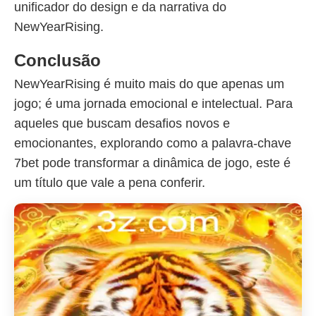
unificador do design e da narrativa do
NewYearRising.
Conclusão
NewYearRising é muito mais do que apenas um
jogo; é uma jornada emocional e intelectual. Para
aqueles que buscam desafios novos e
emocionantes, explorando como a palavra-chave
7bet pode transformar a dinâmica de jogo, este é
um título que vale a pena conferir.