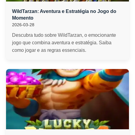
WildTarzan: Aventura e Estratégia no Jogo do
Momento
2026-03-28
Descubra tudo sobre WildTarzan, o emocionante
jogo que combina aventura e estratégia. Saiba
como jogar e as regras essenciais.