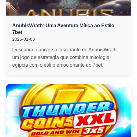
AnubisWrath: Uma Aventura Mítica ao Estilo
7bet
2026-01-03
Descubra o universo fascinante de AnubisWrath,
um jogo de estratégia que combina mitologia
egípcia com o estilo emocionante do 7bet.