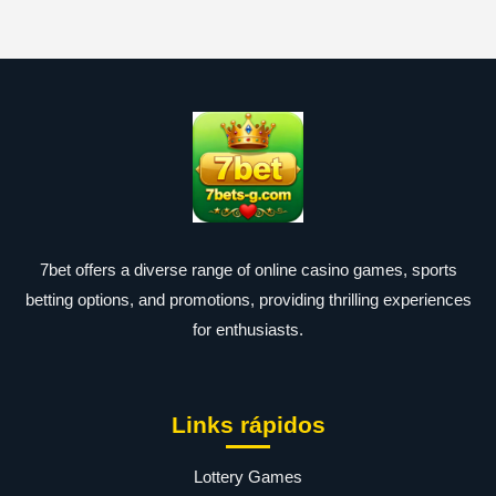
7bet offers a diverse range of online casino games, sports
betting options, and promotions, providing thrilling experiences
for enthusiasts.
Links rápidos
Lottery Games