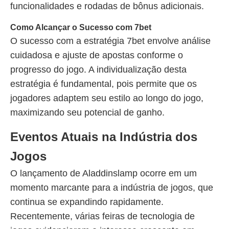
funcionalidades e rodadas de bônus adicionais.
Como Alcançar o Sucesso com 7bet
O sucesso com a estratégia 7bet envolve análise
cuidadosa e ajuste de apostas conforme o
progresso do jogo. A individualização desta
estratégia é fundamental, pois permite que os
jogadores adaptem seu estilo ao longo do jogo,
maximizando seu potencial de ganho.
Eventos Atuais na Indústria dos
Jogos
O lançamento de Aladdinslamp ocorre em um
momento marcante para a indústria de jogos, que
continua se expandindo rapidamente.
Recentemente, várias feiras de tecnologia de