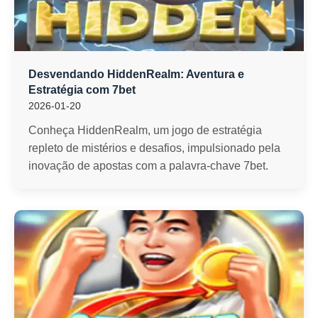
Desvendando HiddenRealm: Aventura e
Estratégia com 7bet
2026-01-20
Conheça HiddenRealm, um jogo de estratégia
repleto de mistérios e desafios, impulsionado pela
inovação de apostas com a palavra-chave 7bet.