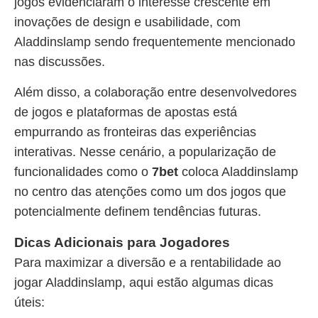
jogos evidenciaram o interesse crescente em
inovações de design e usabilidade, com
Aladdinslamp sendo frequentemente mencionado
nas discussões.
Além disso, a colaboração entre desenvolvedores
de jogos e plataformas de apostas está
empurrando as fronteiras das experiências
interativas. Nesse cenário, a popularização de
funcionalidades como o
7bet
coloca Aladdinslamp
no centro das atenções como um dos jogos que
potencialmente definem tendências futuras.
Dicas Adicionais para Jogadores
Para maximizar a diversão e a rentabilidade ao
jogar Aladdinslamp, aqui estão algumas dicas
úteis: