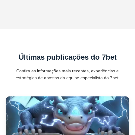
Últimas publicações do 7bet
Confira as informações mais recentes, experiências e
estratégias de apostas da equipe especialista do 7bet.