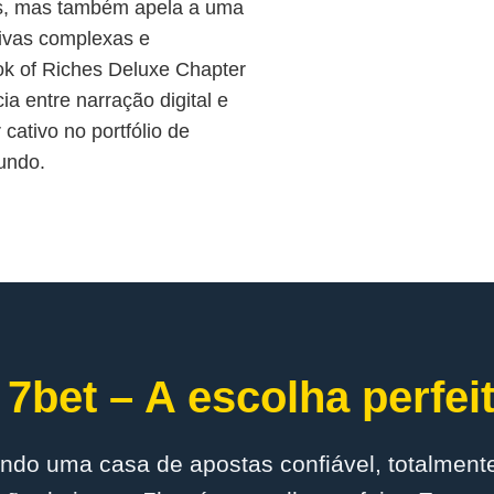
nais, mas também apela a uma
ivas complexas e
ok of Riches Deluxe Chapter
a entre narração digital e
cativo no portfólio de
undo.
7bet – A escolha perfei
ndo uma casa de apostas confiável, totalmente