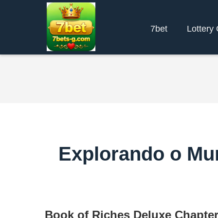
7bet
Lottery
Explorando o Mun
Book of Riches Deluxe Chapte