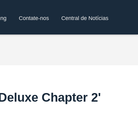
ing
Contate-nos
Central de Notícias
Deluxe Chapter 2'