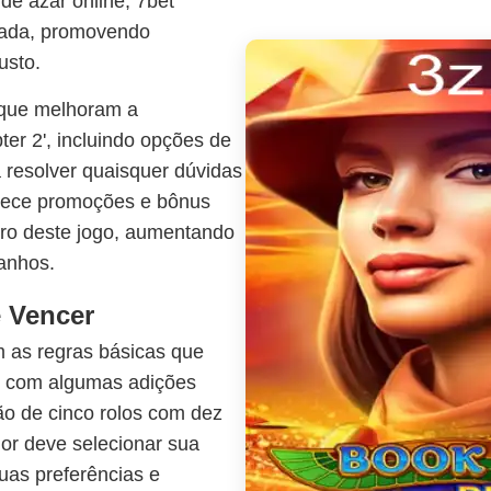
de azar online, 7bet
rada, promovendo
usto.
 que melhoram a
ter 2', incluindo opções de
a resolver quaisquer dúvidas
erece promoções e bônus
tro deste jogo, aumentando
anhos.
 Vencer
 as regras básicas que
s com algumas adições
o de cinco rolos com dez
or deve selecionar sua
uas preferências e