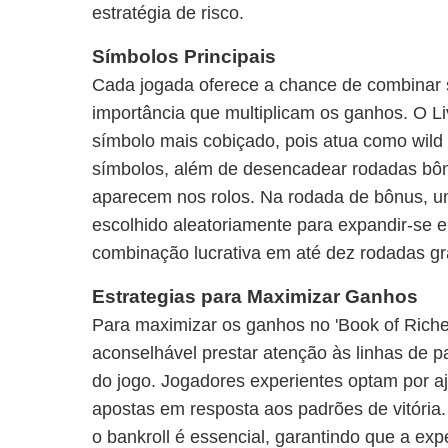
estratégia de risco.
Símbolos Principais
Cada jogada oferece a chance de combinar 
importância que multiplicam os ganhos. O L
símbolo mais cobiçado, pois atua como wild 
símbolos, além de desencadear rodadas bôn
aparecem nos rolos. Na rodada de bônus, u
escolhido aleatoriamente para expandir-se 
combinação lucrativa em até dez rodadas grá
Estrategias para Maximizar Ganhos
Para maximizar os ganhos no 'Book of Riche
aconselhável prestar atenção às linhas de p
do jogo. Jogadores experientes optam por a
apostas em resposta aos padrões de vitória.
o bankroll é essencial, garantindo que a ex