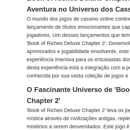
Aventura no Universo dos Cas
O mundo dos jogos de cassino online contin
lançamento de títulos emocionantes que ca
jogadores. Um desses lançamentos que tem
'Book of Riches Deluxe Chapter 2'. Desenvo
aprimorados e jogabilidade envolvente, est
experiência imersiva para os entusiastas do
desta experiência está a integração com a p
conhecida por sua vasta coleção de jogos e
O Fascinante Universo de 'Boo
Chapter 2'
'Book of Riches Deluxe Chapter 2' leva os j
mística através de civilizações antigas, repl
mistérios a serem desvendados. Este jogo é 