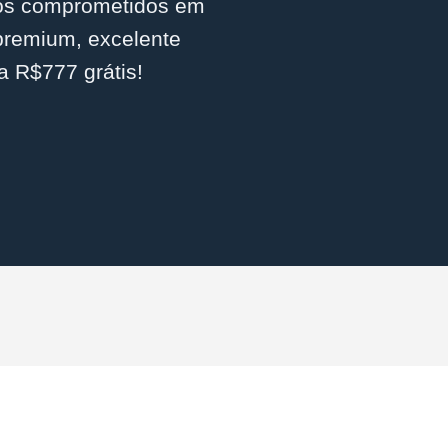
mos comprometidos em
 premium, excelente
a R$777 grátis!