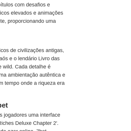
ítulos com desafios e
icos elevados e animações
ante, proporcionando uma
cos de civilizações antigas,
ós e o lendário Livro das
 wild. Cada detalhe é
ma ambientação autêntica e
um tempo onde a riqueza era
bet
s jogadores uma interface
Riches Deluxe Chapter 2'.