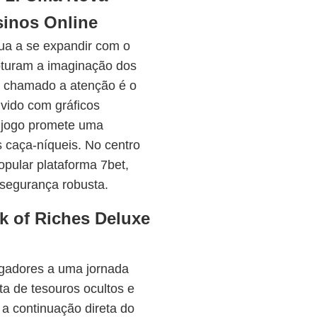
sinos Online
ua a se expandir com o
pturam a imaginação dos
 chamado a atenção é o
lvido com gráficos
e jogo promete uma
s caça-níqueis. No centro
opular plataforma 7bet,
 segurança robusta.
k of Riches Deluxe
ogadores a uma jornada
eta de tesouros ocultos e
a continuação direta do