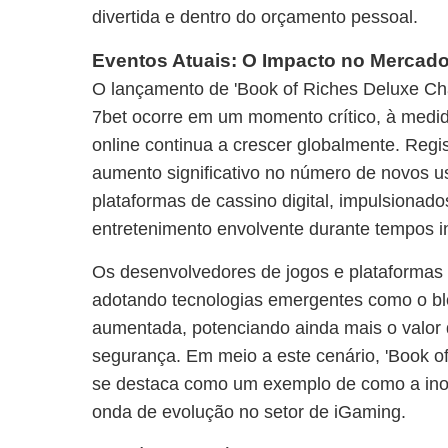
divertida e dentro do orçamento pessoal.
Eventos Atuais: O Impacto no Mercad
O lançamento de 'Book of Riches Deluxe Ch
7bet ocorre em um momento crítico, à medi
online continua a crescer globalmente. Regi
aumento significativo no número de novos u
plataformas de cassino digital, impulsionado
entretenimento envolvente durante tempos in
Os desenvolvedores de jogos e plataformas
adotando tecnologias emergentes como o blo
aumentada, potenciando ainda mais o valor 
segurança. Em meio a este cenário, 'Book o
se destaca como um exemplo de como a ino
onda de evolução no setor de iGaming.