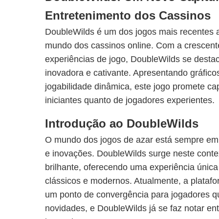
Entretenimento dos Cassinos
DoubleWilds é um dos jogos mais recentes 
mundo dos cassinos online. Com a crescen
experiências de jogo, DoubleWilds se dest
inovadora e cativante. Apresentando gráfico
jogabilidade dinâmica, este jogo promete ca
iniciantes quanto de jogadores experientes.
Introdução ao DoubleWilds
O mundo dos jogos de azar está sempre em
e inovações. DoubleWilds surge neste cont
brilhante, oferecendo uma experiência únic
clássicos e modernos. Atualmente, a plataf
um ponto de convergência para jogadores q
novidades, e DoubleWilds já se faz notar en