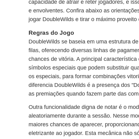
capacidade de atrair e reter jogadores, e iss
e envolventes. Confira abaixo as orientaçõ
jogar DoubleWilds e tirar o máximo proveito
Regras do Jogo
DoubleWilds se baseia em uma estrutura de 
filas, oferecendo diversas linhas de pagam
chances de vitória. A principal característica
símbolos especiais que podem substituir qua
os especiais, para formar combinações vitor
diferencia DoubleWilds é a presença dos "D
as premiações quando fazem parte das com
Outra funcionalidade digna de notar é o mod
aleatoriamente durante a sessão. Nesse mo
maiores chances de aparecer, proporcionan
eletrizante ao jogador. Esta mecânica não s