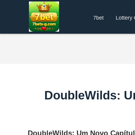
7bet
Lottery
DoubleWilds: U
DoubleWilds: Um Novo Capítu