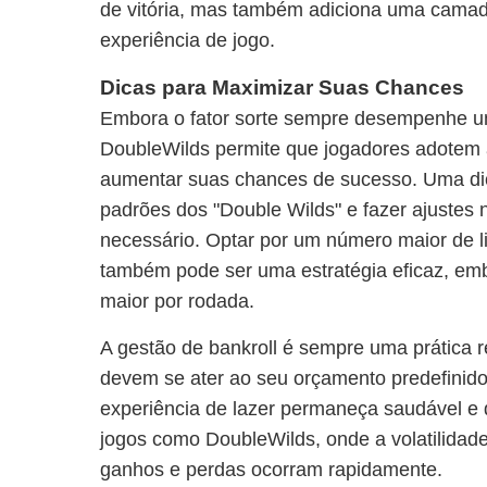
de vitória, mas também adiciona uma cama
experiência de jogo.
Dicas para Maximizar Suas Chances
Embora o fator sorte sempre desempenhe um
DoubleWilds permite que jogadores adotem 
aumentar suas chances de sucesso. Uma dic
padrões dos "Double Wilds" e fazer ajustes
necessário. Optar por um número maior de 
também pode ser uma estratégia eficaz, em
maior por rodada.
A gestão de bankroll é sempre uma prática
devem se ater ao seu orçamento predefinido
experiência de lazer permaneça saudável e 
jogos como DoubleWilds, onde a volatilidad
ganhos e perdas ocorram rapidamente.