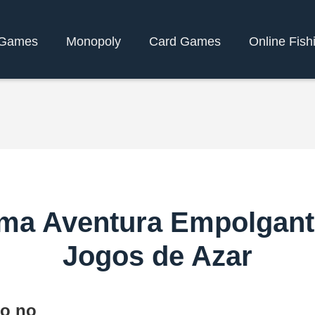
 Games
Monopoly
Card Games
Online Fish
ma Aventura Empolgan
Jogos de Azar
lo no