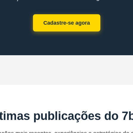
Cadastre-se agora
timas publicações do 7