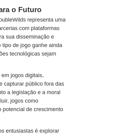
ara o Futuro
DoubleWilds representa uma
arcerias com plataformas
ara sua disseminação e
 tipo de jogo ganhe ainda
ões tecnológicas sejam
em jogos digitais,
 capturar público fora das
to a legislação e a moral
luir, jogos como
o potencial de crescimento
s entusiastas é explorar