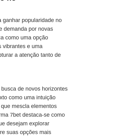
a ganhar popularidade no
te demanda por novas
aca como uma opção
s vibrantes e uma
pturar a atenção tanto de
 busca de novos horizontes
exto como uma intuição
a que mescla elementos
orma 7bet destaca-se como
ue desejam explorar
tre suas opções mais