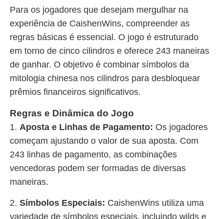
Para os jogadores que desejam mergulhar na
experiência de CaishenWins, compreender as
regras básicas é essencial. O jogo é estruturado
em torno de cinco cilindros e oferece 243 maneiras
de ganhar. O objetivo é combinar símbolos da
mitologia chinesa nos cilindros para desbloquear
prêmios financeiros significativos.
Regras e Dinâmica do Jogo
1.
Aposta e Linhas de Pagamento:
Os jogadores
começam ajustando o valor de sua aposta. Com
243 linhas de pagamento, as combinações
vencedoras podem ser formadas de diversas
maneiras.
2.
Símbolos Especiais:
CaishenWins utiliza uma
variedade de símbolos especiais, incluindo wilds e