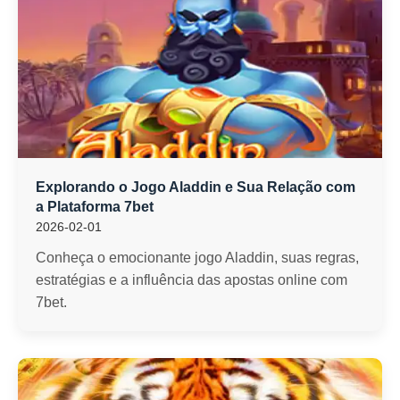
Explorando o Jogo Aladdin e Sua Relação com
a Plataforma 7bet
2026-02-01
Conheça o emocionante jogo Aladdin, suas regras,
estratégias e a influência das apostas online com
7bet.