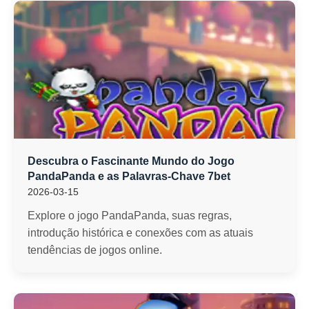
Descubra o Fascinante Mundo do Jogo
PandaPanda e as Palavras-Chave 7bet
2026-03-15
Explore o jogo PandaPanda, suas regras,
introdução histórica e conexões com as atuais
tendências de jogos online.