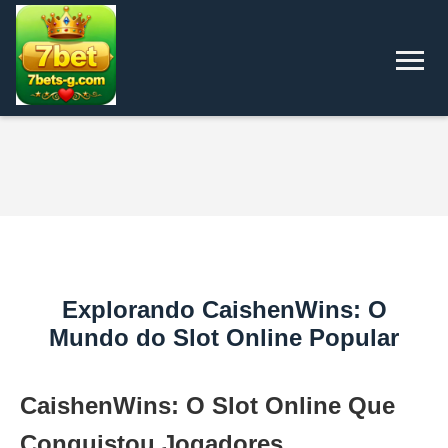
Explorando CaishenWins: O
Mundo do Slot Online Popular
CaishenWins: O Slot Online Que
Conquistou Jogadores