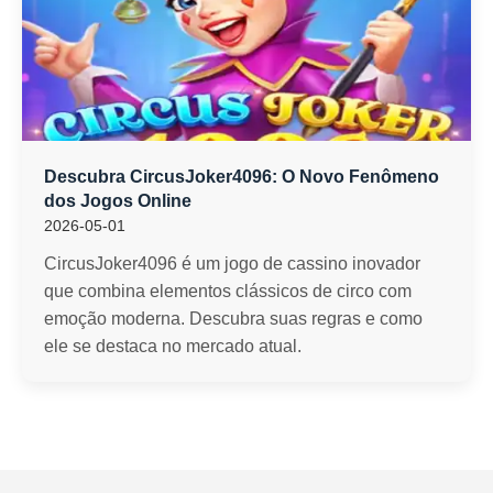
Descubra CircusJoker4096: O Novo Fenômeno
dos Jogos Online
2026-05-01
CircusJoker4096 é um jogo de cassino inovador
que combina elementos clássicos de circo com
emoção moderna. Descubra suas regras e como
ele se destaca no mercado atual.