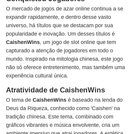
O mercado de jogos de azar online continua a se
expandir rapidamente, e dentro desse vasto
universo, há títulos que se destacam por sua
popularidade e inovação. Um desses títulos é
CaishenWins
, um jogo de slot online que tem
capturado a atenção de jogadores em todo o
mundo. Inspirado na mitologia chinesa, este jogo
não só oferece entretenimento, mas também uma
experiência cultural única.
Atratividade de CaishenWins
O tema de
CaishenWins
é baseado na lenda do
Deus da Riqueza, conhecido como 'Caishen' na
tradição chinesa. Este tema, combinado com
gráficos vibrantes e música envolvente, cria um
ambiente imersivo que atrai jogadores. A estética