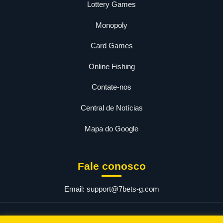
Lottery Games
Monopoly
Card Games
Online Fishing
Contate-nos
Central de Notícias
Mapa do Google
Fale conosco
Email:
support@7bets-g.com
© 2026 7bet. Todos os direitos reservados.