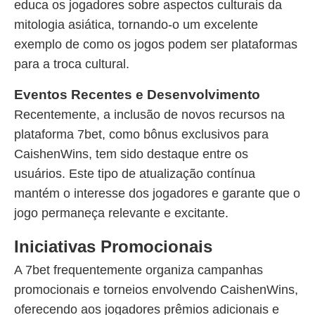
educa os jogadores sobre aspectos culturais da
mitologia asiática, tornando-o um excelente
exemplo de como os jogos podem ser plataformas
para a troca cultural.
Eventos Recentes e Desenvolvimento
Recentemente, a inclusão de novos recursos na
plataforma 7bet, como bônus exclusivos para
CaishenWins, tem sido destaque entre os
usuários. Este tipo de atualização contínua
mantém o interesse dos jogadores e garante que o
jogo permaneça relevante e excitante.
Iniciativas Promocionais
A 7bet frequentemente organiza campanhas
promocionais e torneios envolvendo CaishenWins,
oferecendo aos jogadores prêmios adicionais e