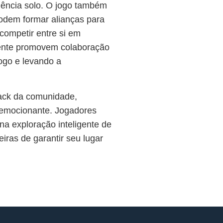
ência solo. O jogo também
podem formar alianças para
 competir entre si em
mente promovem colaboração
ogo e levando a
back da comunidade,
 emocionante. Jogadores
na exploração inteligente de
iras de garantir seu lugar