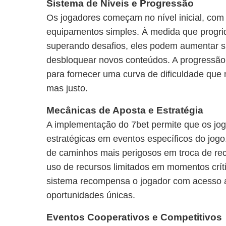
Sistema de Níveis e Progressão
Os jogadores começam no nível inicial, com 
equipamentos simples. À medida que progri
superando desafios, eles podem aumentar 
desbloquear novos conteúdos. A progressão
para fornecer uma curva de dificuldade que
mas justo.
Mecânicas de Aposta e Estratégia
A implementação do 7bet permite que os jo
estratégicas em eventos específicos do jogo.
de caminhos mais perigosos em troca de r
uso de recursos limitados em momentos crít
sistema recompensa o jogador com acesso a
oportunidades únicas.
Eventos Cooperativos e Competitivos