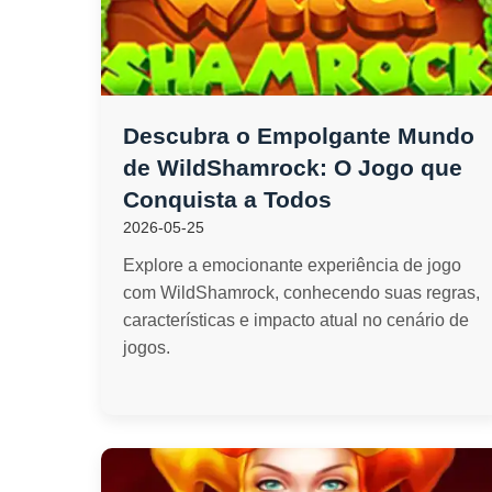
Descubra o Empolgante Mundo
de WildShamrock: O Jogo que
Conquista a Todos
2026-05-25
Explore a emocionante experiência de jogo
com WildShamrock, conhecendo suas regras,
características e impacto atual no cenário de
jogos.