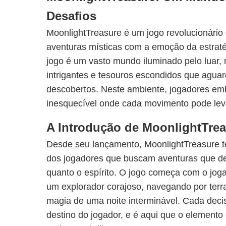
Desafios
MoonlightTreasure é um jogo revolucionári
aventuras místicas com a emoção da estraté
jogo é um vasto mundo iluminado pelo luar, 
intrigantes e tesouros escondidos que agu
descobertos. Neste ambiente, jogadores e
inesquecível onde cada movimento pode levá-
A Introdução de MoonlightTre
Desde seu lançamento, MoonlightTreasure 
dos jogadores que buscam aventuras que de
quanto o espírito. O jogo começa com o jog
um explorador corajoso, navegando por ter
magia de uma noite interminável. Cada decis
destino do jogador, e é aqui que o elemento 