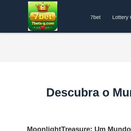
7bet
Lottery
Descubra o Mu
MoonlightTreasure: Um Mundo 