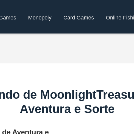
 Games
Monopoly
Card Games
Online Fish
ndo de MoonlightTreasu
Aventura e Sorte
de Aventura e