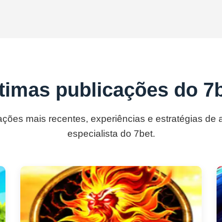
timas publicações do 7
ações mais recentes, experiências e estratégias de
especialista do 7bet.