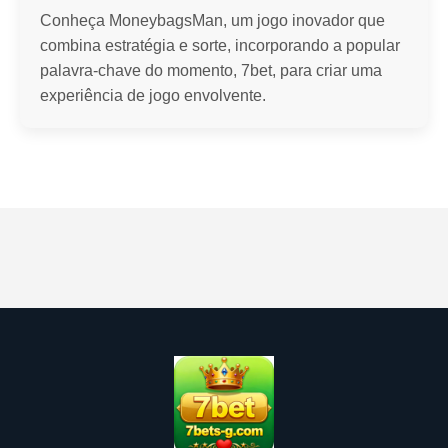
Conheça MoneybagsMan, um jogo inovador que
combina estratégia e sorte, incorporando a popular
palavra-chave do momento, 7bet, para criar uma
experiência de jogo envolvente.