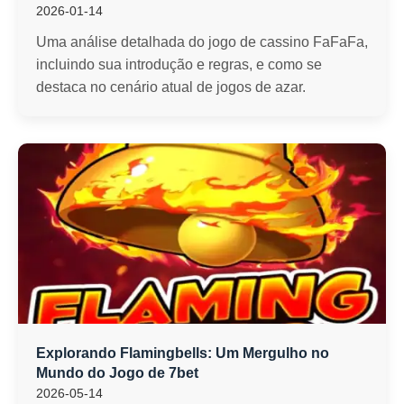
2026-01-14
Uma análise detalhada do jogo de cassino FaFaFa,
incluindo sua introdução e regras, e como se
destaca no cenário atual de jogos de azar.
Explorando Flamingbells: Um Mergulho no
Mundo do Jogo de 7bet
2026-05-14