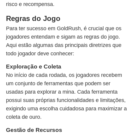
risco e recompensa.
Regras do Jogo
Para ter sucesso em GoldRush, é crucial que os
jogadores entendam e sigam as regras do jogo.
Aqui estão algumas das principais diretrizes que
todo jogador deve conhecer:
Exploração e Coleta
No início de cada rodada, os jogadores recebem
um conjunto de ferramentas que podem ser
usadas para explorar a mina. Cada ferramenta
possui suas próprias funcionalidades e limitações,
exigindo uma escolha cuidadosa para maximizar a
coleta de ouro.
Gestão de Recursos