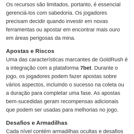
Os recursos são limitados, portanto, é essencial
gerenciá-los com sabedoria. Os jogadores
precisam decidir quando investir em novas
ferramentas ou apostar em encontrar mais ouro
em áreas perigosas da mina.
Apostas e Riscos
Uma das características marcantes de GoldRush é
a integração com a plataforma
7bet
. Durante o
jogo, os jogadores podem fazer apostas sobre
vários aspectos, incluindo o sucesso na coleta ou
a duração para completar uma fase. As apostas
bem-sucedidas geram recompensas adicionais
que podem ser usadas para melhorias no jogo.
Desafios e Armadilhas
Cada nível contém armadilhas ocultas e desafios