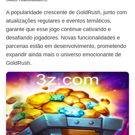
A popularidade crescente de GoldRush, junto com
atualizações regulares e eventos temáticos,
garante que esse jogo continue cativando e
desafiando jogadores. Novas funcionalidades e
parcerias estão em desenvolvimento, prometendo
expandir ainda mais o universo emocionante de
GoldRush.