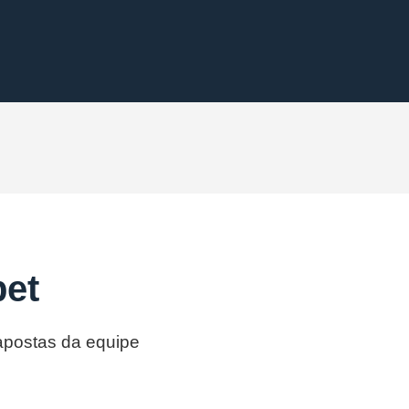
bet
 apostas da equipe