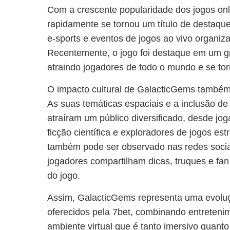
Com a crescente popularidade dos jogos on
rapidamente se tornou um título de destaqu
e-sports e eventos de jogos ao vivo organiz
Recentemente, o jogo foi destaque em um gr
atraindo jogadores de todo o mundo e se t
O impacto cultural de GalacticGems também
As suas temáticas espaciais e a inclusão de
atraíram um público diversificado, desde jog
ficção científica e exploradores de jogos est
também pode ser observado nas redes soci
jogadores compartilham dicas, truques e fan 
do jogo.
Assim, GalacticGems representa uma evoluçã
oferecidos pela 7bet, combinando entreten
ambiente virtual que é tanto imersivo quant