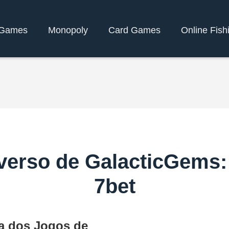
 Games
Monopoly
Card Games
Online Fish
verso de GalacticGems:
7bet
ra dos Jogos de