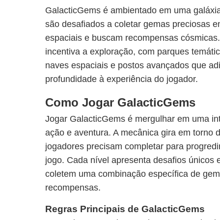
GalacticGems é ambientado em uma galáxia 
são desafiados a coletar gemas preciosas e
espaciais e buscam recompensas cósmicas. A
incentiva a exploração, com parques temáti
naves espaciais e postos avançados que a
profundidade à experiência do jogador.
Como Jogar GalacticGems
Jogar GalacticGems é mergulhar em uma inte
ação e aventura. A mecânica gira em torno d
jogadores precisam completar para progredir
jogo. Cada nível apresenta desafios únicos 
coletem uma combinação específica de gem
recompensas.
Regras Principais de GalacticGems