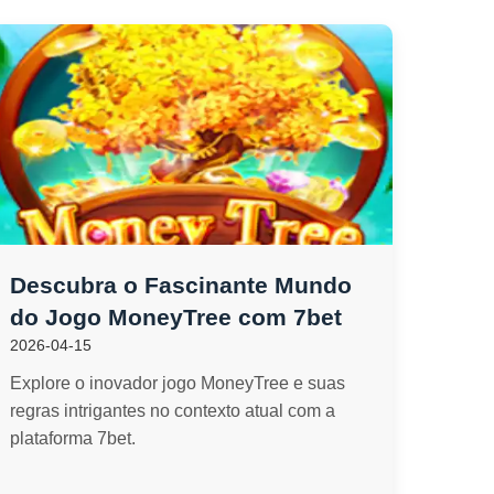
Descubra o Fascinante Mundo
do Jogo MoneyTree com 7bet
2026-04-15
Explore o inovador jogo MoneyTree e suas
regras intrigantes no contexto atual com a
plataforma 7bet.