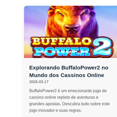
Explorando BuffaloPower2 no
Mundo dos Cassinos Online
2026-03-17
BuffaloPower2 é um emocionante jogo de
cassino online repleto de aventuras e
grandes apostas. Descubra tudo sobre este
jogo inovador e suas regras.