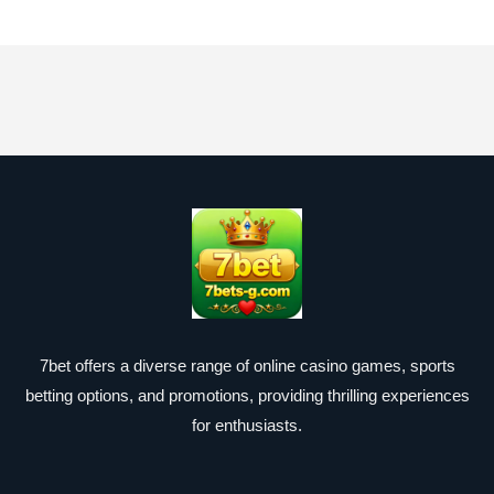
7bet offers a diverse range of online casino games, sports
betting options, and promotions, providing thrilling experiences
for enthusiasts.