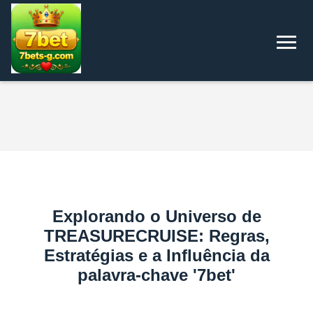
Explorando o Universo de
TREASURECRUISE: Regras,
Estratégias e a Influência da
palavra-chave '7bet'