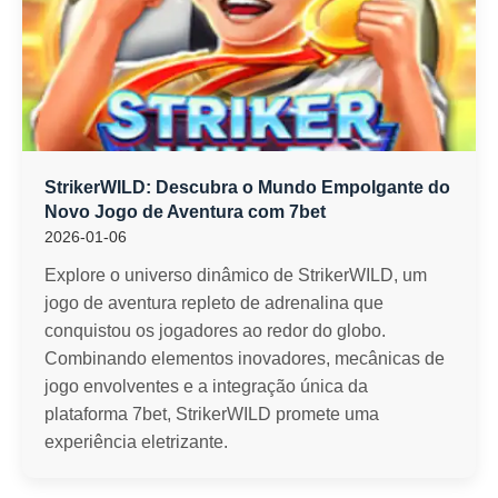
StrikerWILD: Descubra o Mundo Empolgante do
Novo Jogo de Aventura com 7bet
2026-01-06
Explore o universo dinâmico de StrikerWILD, um
jogo de aventura repleto de adrenalina que
conquistou os jogadores ao redor do globo.
Combinando elementos inovadores, mecânicas de
jogo envolventes e a integração única da
plataforma 7bet, StrikerWILD promete uma
experiência eletrizante.