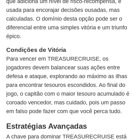
que adiciona um nível de risco-recompensa, é
usada para encorajar decisões ousadas, mas
calculadas. O domínio desta opção pode ser o
diferencial entre uma simples vitória e um triunfo
épico.
Condições de Vitória
Para vencer em TREASURECRUISE, os
jogadores devem balancear suas ações entre
defesa e ataque, explorando ao máximo as ilhas
para encontrar tesouros escondidos. Ao final do
jogo, o capitão com o maior tesouro acumulado é
coroado vencedor, mas cuidado, pois um passo
em falso pode fazer com que você perca tudo.
Estratégias Avançadas
A chave para dominar TREASURECRUISE está