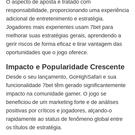
O aspecto de aposta é tratado com
responsabilidade, proporcionando uma experiência
adicional de entretenimento e estratégia.
Jogadores mais experientes usam 7bet para
melhorar suas estratégias gerais, aprendendo a
gerir riscos de forma eficaz e tirar vantagem das
oportunidades que o jogo oferece.
Impacto e Popularidade Crescente
Desde o seu lançamento, GoHighSafari e sua
funcionalidade 7bet têm gerado significantemente
impacto na comunidade gamer. O jogo se
beneficiou de um marketing forte e de análises
positivas por críticos e jogadores, alçando-o
rapidamente ao status de fenômeno global entre
os títulos de estratégia.