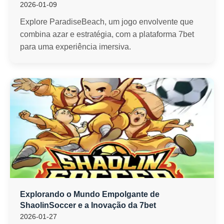
2026-01-09
Explore ParadiseBeach, um jogo envolvente que
combina azar e estratégia, com a plataforma 7bet
para uma experiência imersiva.
Explorando o Mundo Empolgante de
ShaolinSoccer e a Inovação da 7bet
2026-01-27