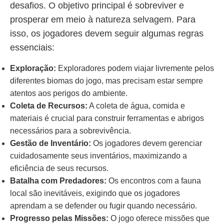
desafios. O objetivo principal é sobreviver e
prosperar em meio à natureza selvagem. Para
isso, os jogadores devem seguir algumas regras
essenciais:
Exploração:
Exploradores podem viajar livremente pelos
diferentes biomas do jogo, mas precisam estar sempre
atentos aos perigos do ambiente.
Coleta de Recursos:
A coleta de água, comida e
materiais é crucial para construir ferramentas e abrigos
necessários para a sobrevivência.
Gestão de Inventário:
Os jogadores devem gerenciar
cuidadosamente seus inventários, maximizando a
eficiência de seus recursos.
Batalha com Predadores:
Os encontros com a fauna
local são inevitáveis, exigindo que os jogadores
aprendam a se defender ou fugir quando necessário.
Progresso pelas Missões:
O jogo oferece missões que