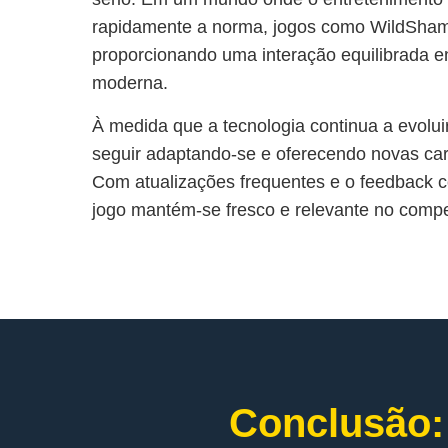
rapidamente a norma, jogos como WildSham
proporcionando uma interação equilibrada en
moderna.
À medida que a tecnologia continua a evolu
seguir adaptando-se e oferecendo novas cara
Com atualizações frequentes e o feedback 
jogo mantém-se fresco e relevante no compe
Conclusão: 