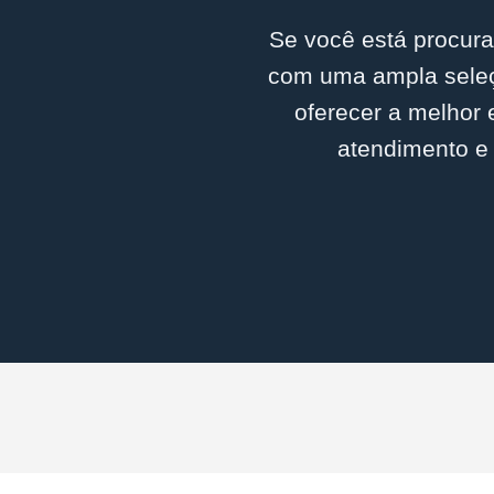
Se você está procura
com uma ampla seleç
oferecer a melhor 
atendimento e 