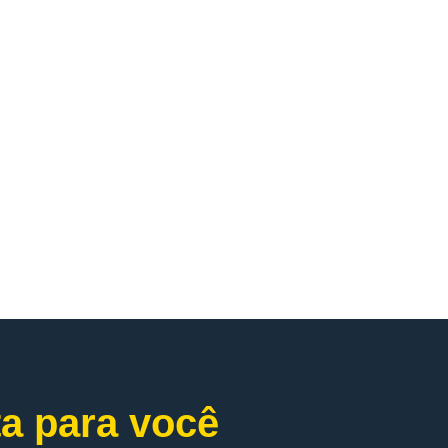
ta para você