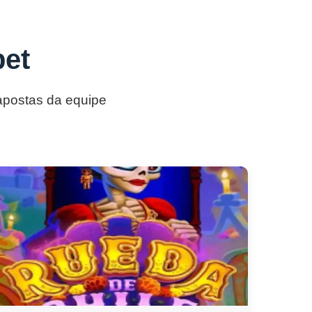
bet
 apostas da equipe