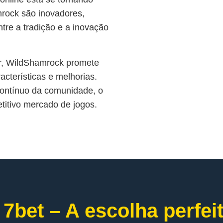
rock são inovadores,
tre a tradição e a inovação
ir, WildShamrock promete
cterísticas e melhorias.
contínuo da comunidade, o
titivo mercado de jogos.
7bet – A escolha perfei