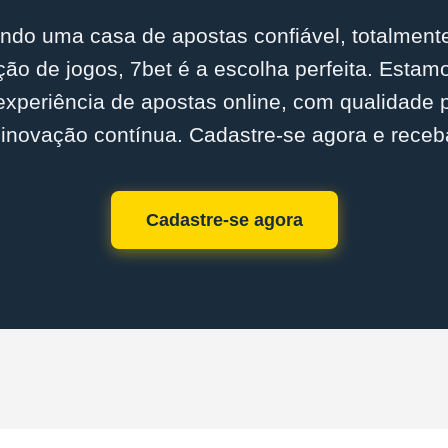
ndo uma casa de apostas confiável, totalmente
ão de jogos, 7bet é a escolha perfeita. Esta
experiência de apostas online, com qualidade
inovação contínua. Cadastre-se agora e receb
Cadastre-se agora