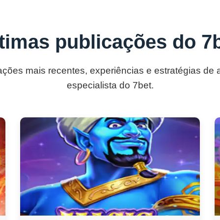
timas publicações do 7
ações mais recentes, experiências e estratégias de
especialista do 7bet.