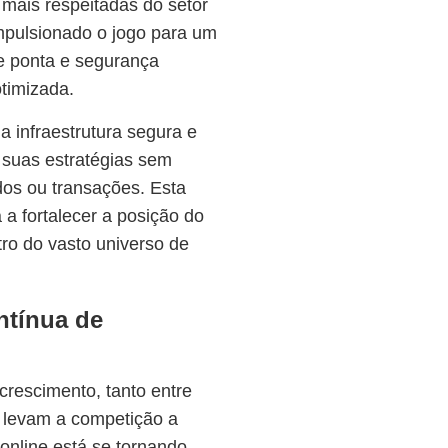
 mais respeitadas do setor
impulsionado o jogo para um
de ponta e segurança
timizada.
 infraestrutura segura e
 suas estratégias sem
os ou transações. Esta
 a fortalecer a posição do
ro do vasto universo de
ntínua de
rescimento, tanto entre
 levam a competição a
online está se tornando